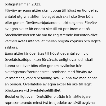
bolagsstämman 2023.
Förvärv av egna aktier skall uppgå till högst en tiondel av
antalet utgivna aktier i bolaget och skall ske över börs
eller genom förvärvserbjudande till aktieägarna. Förvärv
av egna aktier får endast ske till ett pris inom det på
Stockholmsbörsen vid var tid registrerade kursintervallet,
varmed avses intervallet mellan högsta köpkurs och lägsta
säljkurs.
Egna aktier får överlåtas till högst det antal som vid
överlåtelsetidpunkten förvärvats enligt ovan och skall
kunna ske över börs eller genom avvikelse från
aktieägarnas företrädesrätt i samband med förvärv av
verksamhet, varvid betalning skall kunna ske med annat
än pengar. Överlåtelse av egna aktier får ske till lägst
börskursen vid överlåtelsetillfället.
Beslut enligt ovan förutsätter biträde från aktieägare
representerande minst två tredjedelar av såväl avgivna