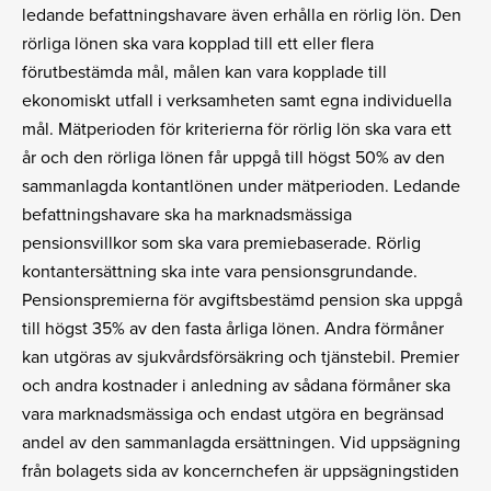
ledande befattningshavare även erhålla en rörlig lön. Den
rörliga lönen ska vara kopplad till ett eller flera
förutbestämda mål, målen kan vara kopplade till
ekonomiskt utfall i verksamheten samt egna individuella
mål. Mätperioden för kriterierna för rörlig lön ska vara ett
år och den rörliga lönen får uppgå till högst 50% av den
sammanlagda kontantlönen under mätperioden. Ledande
befattningshavare ska ha marknadsmässiga
pensionsvillkor som ska vara premiebaserade. Rörlig
kontantersättning ska inte vara pensionsgrundande.
Pensionspremierna för avgiftsbestämd pension ska uppgå
till högst 35% av den fasta årliga lönen. Andra förmåner
kan utgöras av sjukvårdsförsäkring och tjänstebil. Premier
och andra kostnader i anledning av sådana förmåner ska
vara marknadsmässiga och endast utgöra en begränsad
andel av den sammanlagda ersättningen. Vid uppsägning
från bolagets sida av koncernchefen är uppsägningstiden