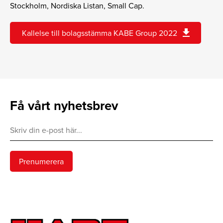
Stockholm, Nordiska Listan, Small Cap.
download
Kallelse till bolagsstämma KABE Group 2022
Få vårt nyhetsbrev