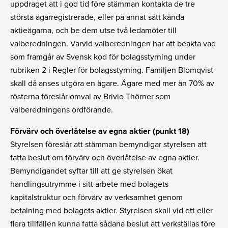
uppdraget att i god tid före stämman kontakta de tre
största ägarregistrerade, eller på annat sätt kända
aktieägarna, och be dem utse två ledamöter till
valberedningen. Varvid valberedningen har att beakta vad
som framgår av Svensk kod för bolagsstyrning under
rubriken 2 i Regler för bolagsstyrning. Familjen Blomqvist
skall då anses utgöra en ägare. Ägare med mer än 70% av
rösterna föreslår omval av Brivio Thörner som
valberedningens ordförande.
Förvärv och överlåtelse av egna aktier (punkt 18)
Styrelsen föreslår att stämman bemyndigar styrelsen att
fatta beslut om förvärv och överlåtelse av egna aktier.
Bemyndigandet syftar till att ge styrelsen ökat
handlingsutrymme i sitt arbete med bolagets
kapitalstruktur och förvärv av verksamhet genom
betalning med bolagets aktier. Styrelsen skall vid ett eller
flera tillfällen kunna fatta sådana beslut att verkställas före