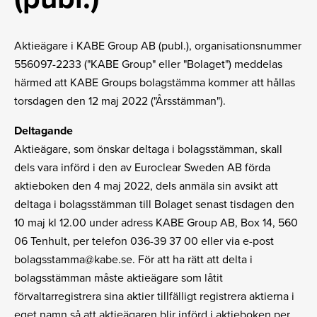
Aktieägare i KABE Group AB (publ.), organisationsnummer
556097-2233 ("KABE Group" eller "Bolaget") meddelas
härmed att KABE Groups bolagstämma kommer att hållas
torsdagen den 12 maj 2022 ("Årsstämman").
Deltagande
Aktieägare, som önskar deltaga i bolagsstämman, skall
dels vara införd i den av Euroclear Sweden AB förda
aktieboken den 4 maj 2022, dels anmäla sin avsikt att
deltaga i bolagsstämman till Bolaget senast tisdagen den
10 maj kl 12.00 under adress KABE Group AB, Box 14, 560
06 Tenhult, per telefon 036-39 37 00 eller via e-post
bolagsstamma@kabe.se. För att ha rätt att delta i
bolagsstämman måste aktieägare som låtit
förvaltarregistrera sina aktier tillfälligt registrera aktierna i
eget namn så att aktieägaren blir införd i aktieboken per