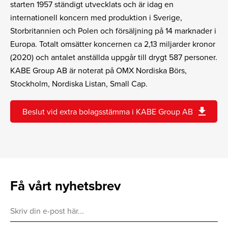
starten 1957 ständigt utvecklats och är idag en
internationell koncern med produktion i Sverige,
Storbritannien och Polen och försäljning på 14 marknader i
Europa. Totalt omsätter koncernen ca 2,13 miljarder kronor
(2020) och antalet anställda uppgår till drygt 587 personer.
KABE Group AB är noterat på OMX Nordiska Börs,
Stockholm, Nordiska Listan, Small Cap.
download
Beslut vid extra bolagsstämma i KABE Group AB
Få vårt nyhetsbrev