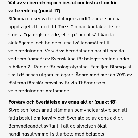
Val av valberedning och beslut om instruktion för
valberedning (punkt 17)
Stämman utser valberedningens ordförande, som har
uppdraget att i god tid före stämman kontakta de tre
största ägarregistrerade, eller på annat sätt kända
aktieägarna, och be dem utse två ledamöter till
valberedningen. Varvid valberedningen har att beakta
vad som framgår av Svensk kod för bolagsstyrning under
rubriken 2 i Regler för bolagsstyrning. Familjen Blomqvist
skall då anses utgöra en ägare. Ägare med mer än 70% av
rösterna föreslår omval av Brivio Thörner som
valberedningens ordförande.
Förvärv och överlåtelse av egna aktier (punkt 18)
Styrelsen föreslår att stämman bemyndigar styrelsen att
fatta beslut om förvärv och överlåtelse av egna aktier.
Bemyndigandet syftar till att ge styrelsen ökat
handlingsutrymme i sitt arbete med bolagets