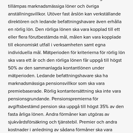
tillämpas marknadsmässiga löner och övriga
anställningsvillkor. Utöver fast årslön kan verkställande
direktören och ledande befattningshavare även erhålla
en rörlig lön. Den rörliga lönen ska vara kopplad till ett
eller flera förutbestämda mål, målen kan vara kopplade
till ekonomiskt utfall i verksamheten samt egna
individuella mål. Mätperioden för kriterierna för rörlig lön
ska vara ett år och den rörliga lönen får uppgå till högst
50% av den sammanlagda kontantlönen under
mätperioden. Ledande befattningshavare ska ha
marknadsmässiga pensionsvillkor som ska vara
premiebaserade. Rörlig kontantersättning ska inte vara
pensionsgrundande. Pensionspremierna för
avgiftsbestämd pension ska uppgå till högst 35% av den
fasta årliga lönen. Andra förmåner kan utgöras av
sjukvårdsförsäkring och tjänstebil. Premier och andra
kostnader i anledning av sådana förmåner ska vara