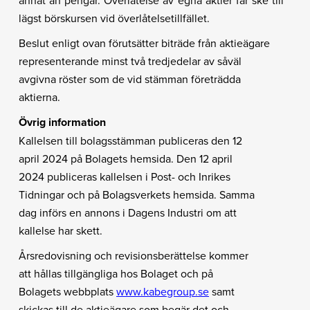
annat än pengar. Överlåtelse av egna aktier får ske till
lägst börskursen vid överlåtelsetillfället.
Beslut enligt ovan förutsätter biträde från aktieägare
representerande minst två tredjedelar av såväl
avgivna röster som de vid stämman företrädda
aktierna.
Övrig information
Kallelsen till bolagsstämman publiceras den 12
april 2024 på Bolagets hemsida. Den 12 april
2024 publiceras kallelsen i Post- och Inrikes
Tidningar och på Bolagsverkets hemsida. Samma
dag införs en annons i Dagens Industri om att
kallelse har skett.
Årsredovisning och revisionsberättelse kommer
att hållas tillgängliga hos Bolaget och på
Bolagets webbplats
www.kabegroup.se
samt
skickas till de aktieägare som begär det och