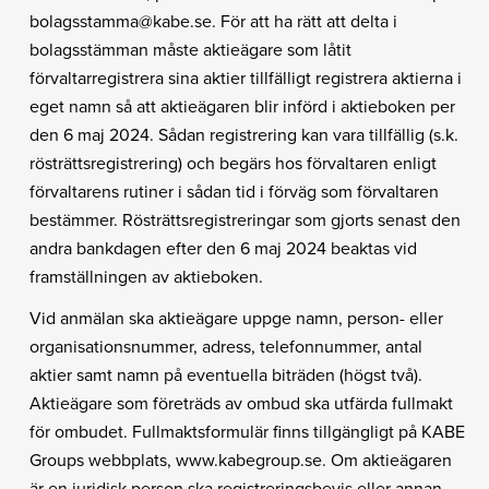
bolagsstamma@kabe.se. För att ha rätt att delta i
bolagsstämman måste aktieägare som låtit
förvaltarregistrera sina aktier tillfälligt registrera aktierna i
eget namn så att aktieägaren blir införd i aktieboken per
den 6 maj 2024. Sådan registrering kan vara tillfällig (s.k.
rösträttsregistrering) och begärs hos förvaltaren enligt
förvaltarens rutiner i sådan tid i förväg som förvaltaren
bestämmer. Rösträttsregistreringar som gjorts senast den
andra bankdagen efter den 6 maj 2024 beaktas vid
framställningen av aktieboken.
Vid anmälan ska aktieägare uppge namn, person- eller
organisationsnummer, adress, telefonnummer, antal
aktier samt namn på eventuella biträden (högst två).
Aktieägare som företräds av ombud ska utfärda fullmakt
för ombudet. Fullmaktsformulär finns tillgängligt på KABE
Groups webbplats, www.kabegroup.se. Om aktieägaren
är en juridisk person ska registreringsbevis eller annan