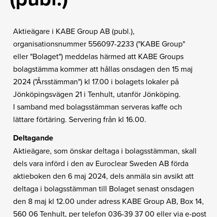
Aktieägare i KABE Group AB (publ.),
organisationsnummer 556097-2233 ("KABE Group"
eller "Bolaget") meddelas härmed att KABE Groups
bolagstämma kommer att hållas onsdagen den 15 maj
2024 ("Årsstämman")
kl 17.00 i bolagets lokaler på
Jönköpingsvägen 21 i Tenhult, utanför Jönköping.
I samband med bolagsstämman serveras kaffe och
lättare förtäring. Servering från kl 16.00.
Deltagande
Aktieägare, som önskar deltaga i bolagsstämman, skall
dels vara införd i den av Euroclear Sweden AB förda
aktieboken den 6 maj 2024, dels anmäla sin avsikt att
deltaga i bolagsstämman till Bolaget senast onsdagen
den 8 maj kl 12.00 under adress KABE Group AB, Box 14,
560 06 Tenhult, per telefon 036-39 37 00 eller via e-post