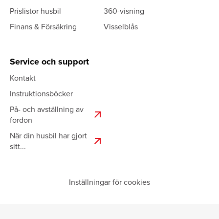
Prislistor husbil
360-visning
Finans & Försäkring
Visselblås
Service och support
Kontakt
Instruktionsböcker
På- och avställning av
arrow_outward
fordon
När din husbil har gjort
arrow_outward
sitt...
Inställningar för cookies